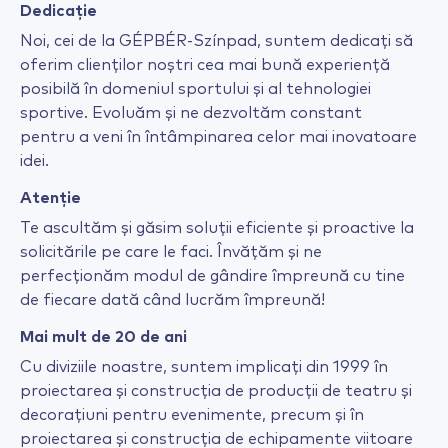
Dedicație
Noi, cei de la GÉPBÉR-Színpad, suntem dedicați să
oferim clienților noștri cea mai bună experiență
posibilă în domeniul sportului și al tehnologiei
sportive. Evoluăm și ne dezvoltăm constant
pentru a veni în întâmpinarea celor mai inovatoare
idei.
Atenție
Te ascultăm și găsim soluții eficiente și proactive la
solicitările pe care le faci. Învățăm și ne
perfecționăm modul de gândire împreună cu tine
de fiecare dată când lucrăm împreună!
Mai mult de 20 de ani
Cu diviziile noastre, suntem implicați din 1999 în
proiectarea și construcția de producții de teatru și
decorațiuni pentru evenimente, precum și în
proiectarea și construcția de echipamente viitoare