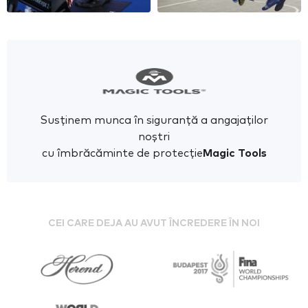
Susținem munca în siguranță a angajaților
noștri
cu îmbrăcăminte de protecție
Magic Tools
CEI CARE DEJA AU AVUT ÎNCREDERE ÎN NOI