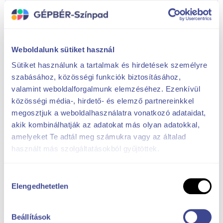
Care sunt pașii de urmat pentru a
solicita o ofertă?
1
Dă click pe butonul
„Solicită o ofertă”
de
Weboldalunk sütiket használ
mai jos, completează formularul de mai sus
Sütiket használunk a tartalmak és hirdetések személyre
și dă click pe butonul
„Trimite solicitarea”
!
szabásához, közösségi funkciók biztosításához,
2
După trimiterea datelor tale, managerul de
valamint weboldalforgalmunk elemzéséhez. Ezenkívül
proiect te va contacta telefonic. Dacă este
közösségi média-, hirdető- és elemző partnereinkkel
necesar, vom face o evaluare tehnică
megosztjuk a weboldalhasználatra vonatkozó adataidat,
sportivă gratuită în cadrul unei întâlniri
akik kombinálhatják az adatokat más olyan adatokkal,
personale și apoi vom pregăti un proiect
amelyeket Te adtál meg számukra vagy az általad
pentru tine.
használt más szolgáltatásokból gyűjtöttek.
3
După întâlnire, se va trimite un rezumat al
Hozzájárulás
discuțiilor prin e-mail.
Elengedhetetlen
kiválasztása
4
În urma unui studiu și a unei proiectări
gratuite, îți vom oferi o ofertă precisă și
Beállítások