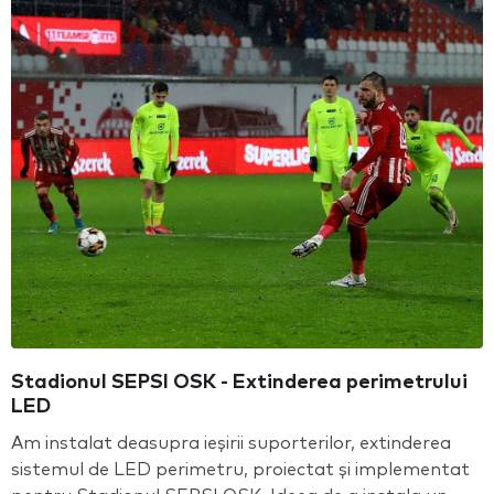
Stadionul SEPSI OSK - Extinderea perimetrului
LED
Am instalat deasupra ieșirii suporterilor, extinderea
sistemul de LED perimetru, proiectat și implementat