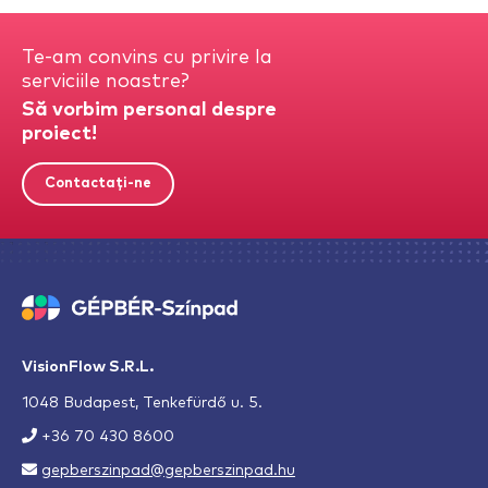
Te-am convins cu privire la
serviciile noastre?
Să vorbim personal despre
proiect!
Contactați-ne
VisionFlow S.R.L.
1048 Budapest, Tenkefürdő u. 5.
+36 70 430 8600
gepberszinpad@gepberszinpad.hu