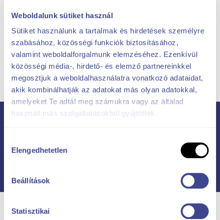
Weboldalunk sütiket használ
Certificarea echipamentelor
Sütiket használunk a tartalmak és hirdetések személyre
Garanție
szabásához, közösségi funkciók biztosításához,
valamint weboldalforgalmunk elemzéséhez. Ezenkívül
Toate serviciile
közösségi média-, hirdető- és elemző partnereinkkel
megosztjuk a weboldalhasználatra vonatkozó adataidat,
akik kombinálhatják az adatokat más olyan adatokkal,
amelyeket Te adtál meg számukra vagy az általad
használt más szolgáltatásokból gyűjtöttek.
Proiecte legate de soluții mecanice
Hozzájárulás
Elengedhetetlen
kiválasztása
Beállítások
Statisztikai