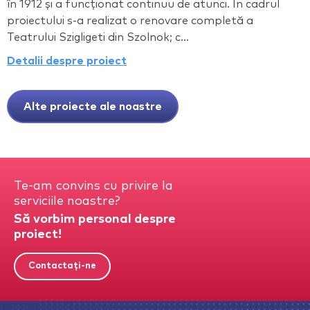
în 1912 și a funcționat continuu de atunci. În cadrul
proiectului s-a realizat o renovare completă a
Teatrului Szigligeti din Szolnok; c...
Detalii despre proiect
Alte proiecte ale noastre
Te-am convins cu privire la
serviciile noastre?
Să vorbim personal despre
proiect!
Contactați-ne