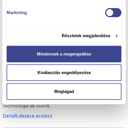
Marketing
Részletek megjelenítése
Mindennek a megengedése
Centru de congrese Balatonfüred - Proiectare și
execuție de technologie de scenă completă
Kiválasztás engedélyezése
Orașul Balatonfüred se poate bucura de un nou
centru de congrese adaptat celor patru anotimpuri; în
Megtagad
timpul realizării centrului de congrese ne-am ocupat
de întreaga etapă de proiectare și execuție de
technologie de scenă.
Detalii despre proiect