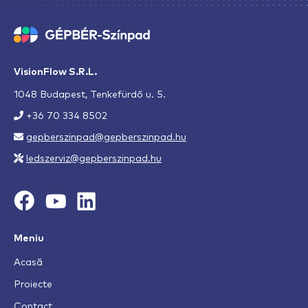
VisionFlow S.R.L.
1048 Budapest, Tenkefürdő u. 5.
+36 70 334 8502
gepberszinpad@gepberszinpad.hu
ledszerviz@gepberszinpad.hu
Meniu
Acasă
Proiecte
Contact