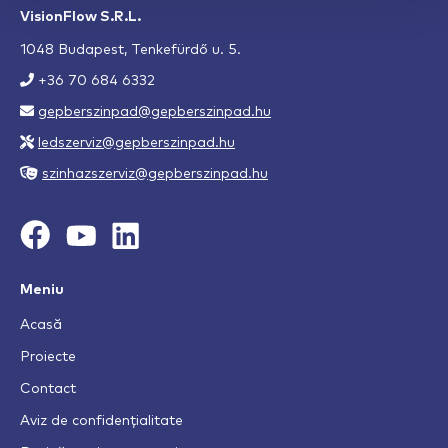
VisionFlow S.R.L.
1048 Budapest, Tenkefürdő u. 5.
+36 70 684 6332
gepberszinpad@gepberszinpad.hu
ledszerviz@gepberszinpad.hu
szinhazszerviz@gepberszinpad.hu
Meniu
Acasă
Proiecte
Contact
Aviz de confidențialitate