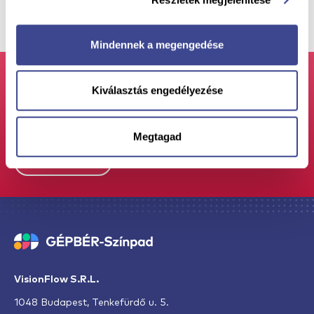
Mindennek a megengedése
Te-am convins cu privire la
Kiválasztás engedélyezése
serviciile noastre?
Să vorbim personal despre
proiect!
Megtagad
Contactați-ne
VisionFlow S.R.L.
1048 Budapest, Tenkefürdő u. 5.