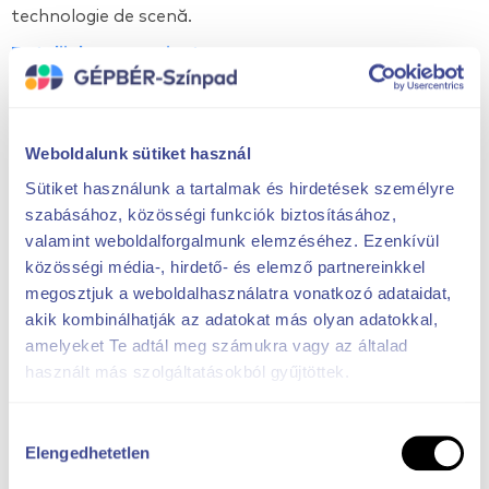
technologie de scenă.
Detalii despre proiect
Weboldalunk sütiket használ
Sütiket használunk a tartalmak és hirdetések személyre
szabásához, közösségi funkciók biztosításához,
valamint weboldalforgalmunk elemzéséhez. Ezenkívül
közösségi média-, hirdető- és elemző partnereinkkel
megosztjuk a weboldalhasználatra vonatkozó adataidat,
akik kombinálhatják az adatokat más olyan adatokkal,
amelyeket Te adtál meg számukra vagy az általad
használt más szolgáltatásokból gyűjtöttek.
Hozzájárulás
Elengedhetetlen
kiválasztása
Madame Tussauds Budapest - Cortine pentru