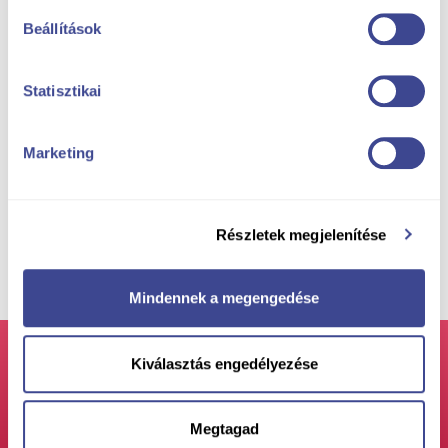
instalații
Beállítások
Atracția capitalei va cuprinde 51 de figuri de ceară
realiste ale unor celebrități internaționale și maghiare;
Statisztikai
vizitatorii se vor întâlni, cu 17 celebrități maghiare. Am
fost solicitați să contribuim la realizarea instalațiilor
pentru figuri; a t...
Marketing
Detalii despre proiect
Részletek megjelenítése
Alte proiecte ale noastre
Mindennek a megengedése
Te-am convins cu privire la
Kiválasztás engedélyezése
serviciile noastre?
Să vorbim personal despre
Megtagad
proiect!