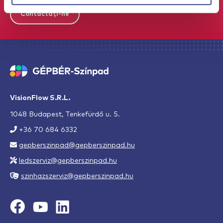
Contactați-ne
VisionFlow S.R.L.
1048 Budapest, Tenkefürdő u. 5.
+36 70 684 6332
gepberszinpad@gepberszinpad.hu
ledszerviz@gepberszinpad.hu
szinhazszerviz@gepberszinpad.hu