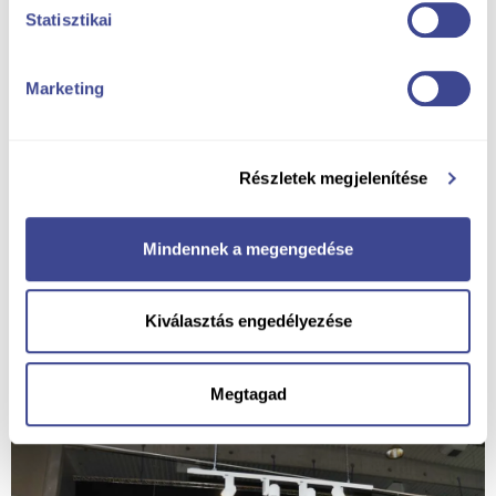
Statisztikai
Marketing
Részletek megjelenítése
Spectacolul Csongor és Tünde; Crearea unui
Mindennek a megengedése
orizont proiectat
Întreaga deschidere a scenei de la MÜPA a trebuit să
Kiválasztás engedélyezése
fie acoperită pentru a o face multifuncțională în
timpul spectacolului Csongor és Tünde.
Detalii despre proiect
Megtagad