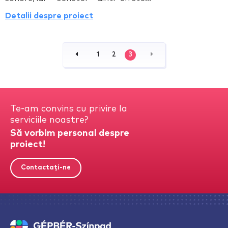
Detalii despre proiect
1
2
3
Te-am convins cu privire la
serviciile noastre?
Să vorbim personal despre
proiect!
Contactați-ne