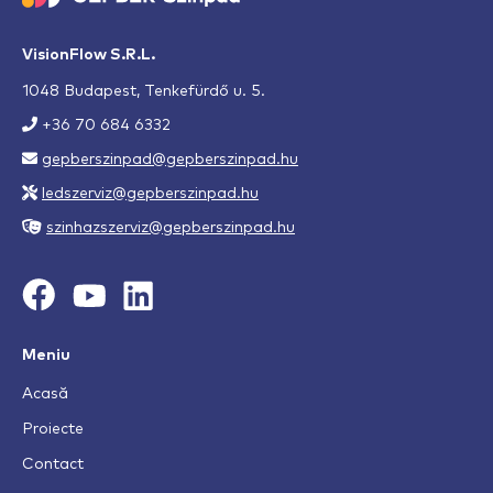
VisionFlow S.R.L.
1048 Budapest, Tenkefürdő u. 5.
+36 70 684 6332
gepberszinpad@gepberszinpad.hu
ledszerviz@gepberszinpad.hu
szinhazszerviz@gepberszinpad.hu
Meniu
Acasă
Proiecte
Contact