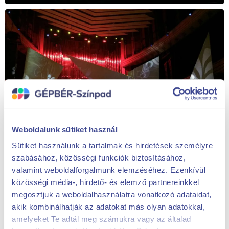
Weboldalunk sütiket használ
Sütiket használunk a tartalmak és hirdetések személyre
szabásához, közösségi funkciók biztosításához,
valamint weboldalforgalmunk elemzéséhez. Ezenkívül
közösségi média-, hirdető- és elemző partnereinkkel
megosztjuk a weboldalhasználatra vonatkozó adataidat,
akik kombinálhatják az adatokat más olyan adatokkal,
Solicită o ofertă
amelyeket Te adtál meg számukra vagy az általad
bună!