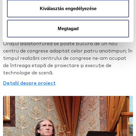
Kiválasztás engedélyezése
Centru de congrese Balatonfüred - Proiectare și
Megtagad
execuție de technologie de scenă completă
Orașul Balatonfüred se poate bucura de un nou
centru de congrese adaptat celor patru anotimpuri; în
timpul realizării centrului de congrese ne-am ocupat
de întreaga etapă de proiectare și execuție de
technologie de scenă.
Detalii despre proiect