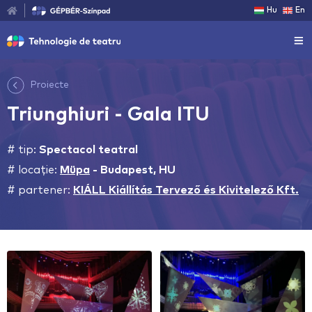
Hu
En
Proiecte
Triunghiuri - Gala ITU
# tip:
Spectacol teatral
# locație:
Müpa
-
Budapest, HU
# partener:
KIÁLL Kiállítás Tervező és Kivitelező Kft.