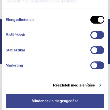
használt más szolgáltatásokból gyűjtöttek.
Hozzájárulás
Elengedhetetlen
kiválasztása
Beállítások
Alte proiecte ale noastre
Statisztikai
Marketing
Részletek megjelenítése
Mindennek a megengedése