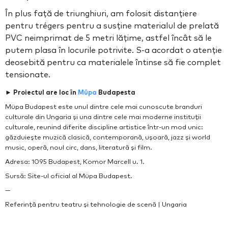
În plus față de triunghiuri, am folosit distanțiere
pentru trégers pentru a susține materialul de prelată
PVC neimprimat de 5 metri lățime, astfel încât să le
putem plasa în locurile potrivite. S-a acordat o atenție
deosebită pentru ca materialele întinse să fie complet
tensionate.
► Proiectul are loc în
Müpa
Budapesta
Müpa Budapest este unul dintre cele mai cunoscute branduri
culturale din Ungaria și una dintre cele mai moderne instituții
culturale, reunind diferite discipline artistice într-un mod unic:
găzduiește muzică clasică, contemporană, ușoară, jazz și world
music, operă, noul circ, dans, literatură și film.
Adresa: 1095 Budapest, Komor Marcell u. 1.
Sursă: Site-ul oficial al Müpa Budapest.
—
Referință pentru teatru și tehnologie de scenă | Ungaria