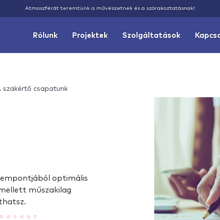
Atmoszférát teremtünk a művészetnek és a szórakoztatásnak!
Rólunk
Projektek
Szolgáltatások
Kapcs
 szakértő csapatunk
ő
zempontjából optimális
mellett műszakilag
thatsz.