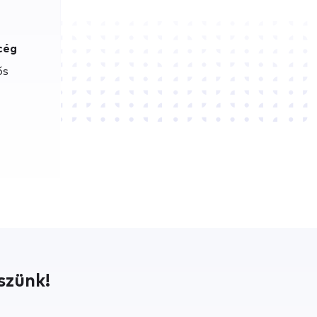
cég
ős
szünk!