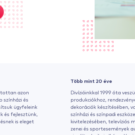
Több mint 20 éve
atottan azon
Divízióinkkal 1999 óta veszü
b színházi és
produkciókhoz, rendezvény
ítsuk ügyfeleink
dekorációk készítésében, va
 és fejlesztünk,
színházi és színpadi eszköz
ésnek is eleget
kivitelezésében, televíziós
zenei és sportesemények au