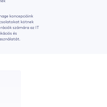
inek
gnage koncepcióink
apcsolatokat kötnek
erációk számára az IT
kációs és
asználatát.