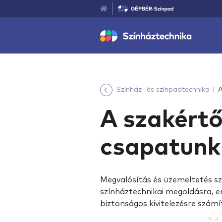
Színház- és színpadtechnika
A
A szakért
csapatunk
Megvalósítás és üzemeltetés s
színháztechnikai megoldásra, e
biztonságos kivitelezésre számí