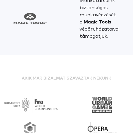
Munkatársaink
biztonságos
munkavégzését
a
Magic Tools
védőruházataival
támogatjuk.
AKIK MÁR BIZALMAT SZAVAZTAK NEKÜNK