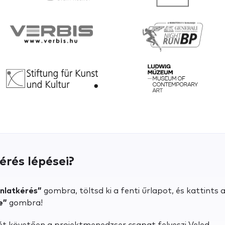
érés lépései?
ánlatkérés”
gombra, töltsd ki a fenti űrlapot, és kattints 
e”
gombra!
ét követően a projektmenedzser csapat felveszi Veled