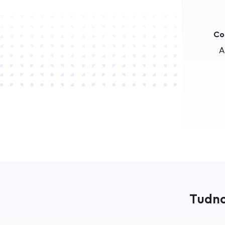
Co
A
Tudno