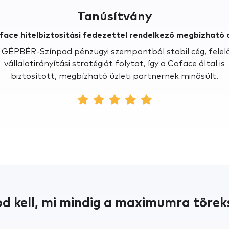
Tanúsítvány
face hitelbiztosítási fedezettel rendelkező megbízható 
 GÉPBÉR-Színpad pénzügyi szempontból stabil cég, felel
vállalatirányítási stratégiát folytat, így a Coface által is
biztosított, megbízható üzleti partnernek minősült.
d kell, mi mindig a maximumra törek