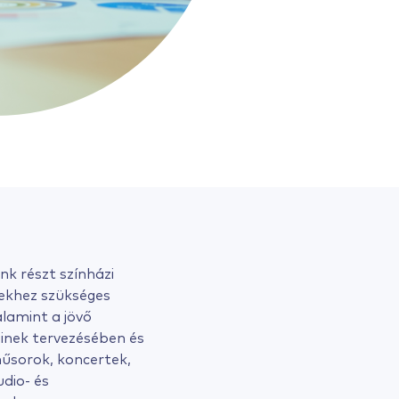
nk részt színházi
ekhez szükséges
lamint a jövő
einek tervezésében és
 műsorok, koncertek,
dio- és