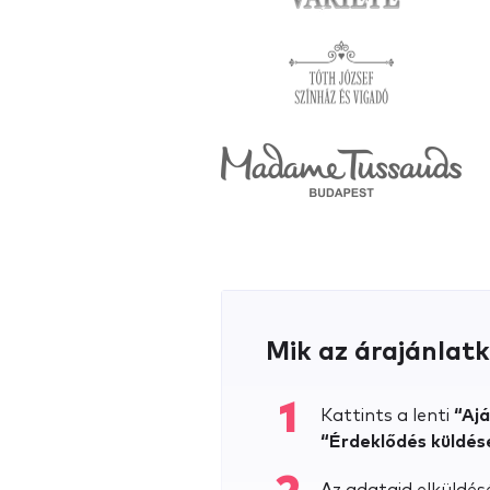
Mik az árajánlatk
1
Kattints a lenti
“Aj
“Érdeklődés küldés
Az adataid elküldés