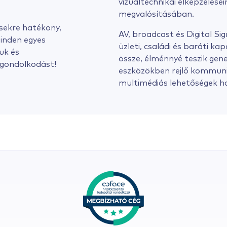
vizuáltechnikai elképzelése
megvalósításában.
ésekre hatékony,
AV, broadcast és Digital Si
inden egyes
üzleti, családi és baráti k
uk és
össze, élménnyé teszik gen
 gondolkodást!
eszközökben rejlő kommuni
multimédiás lehetőségek h