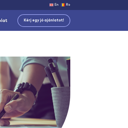
En
Ro
olat
Kérj egy jó ajánlatot!