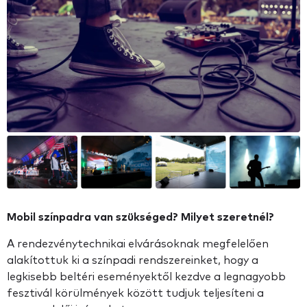
Mobil színpadra van szükséged? Milyet szeretnél?
A rendezvénytechnikai elvárásoknak megfelelően
alakítottuk ki a színpadi rendszereinket, hogy a
legkisebb beltéri eseményektől kezdve a legnagyobb
fesztivál körülmények között tudjuk teljesíteni a