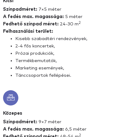
Kicsi
Színpadméret:
7×5 méter
A fedés max. magassága:
5 méter
2
Fedhető színpad méret:
24-30 m
Felhasználási terület:
Kisebb szabadtéri rendezvények,
2-4 fős koncertek,
Prózai produkciók,
Termékbemutatók,
Marketing események,
Tánccsoportok fellépései.
Közepes
Színpadméret:
9×7 méter
A fedés max. magassága:
6,5 méter
2
Fedhető színpad méret:
48-54 m