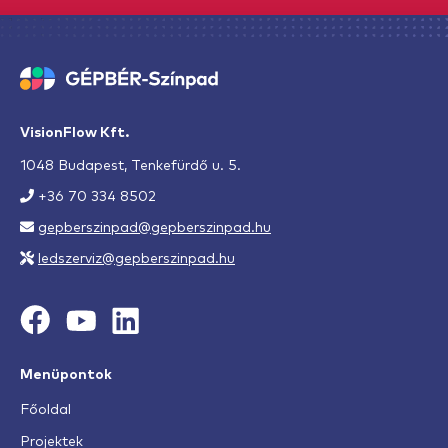
VisionFlow Kft.
1048 Budapest, Tenkefürdő u. 5.
+36 70 334 8502
gepberszinpad@gepberszinpad.hu
ledszerviz@gepberszinpad.hu
Menüpontok
Főoldal
Projektek