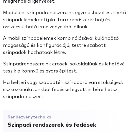
megrendelői igényeket.
Moduláris színpadrendszereink egymáshoz illeszthető
színpadelemekből (platformrendszerekből) és
összecsukható emelvényekből állnak.
A mobil színpadelemek kombinálásával különböző
magasságú és konfigurációjú, testre szabott
színpadok hozhatóak létre.
Színpadrendszereink erősek, sokoldalúak és lehetővé
teszik a könnyű és gyors építést.
Ha beltéri vagy szabadtéri színpadra van szükséged,
eszközkínálatunkból fedéssel együtt is bérelhetsz
színpadrendszert.
Rendezvénytechnika
Színpadi rendszerek és fedések