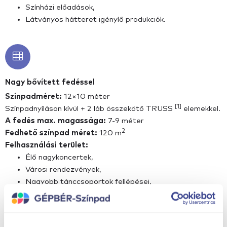
Színházi előadások,
Látványos hátteret igénylő produkciók.
Nagy bővített fedéssel
Színpadméret:
12×10 méter
[1]
Színpadnyíláson kívül + 2 láb összekötő TRUSS
elemekkel.
A fedés max. magassága:
7-9 méter
2
Fedhető színpad méret:
120 m
Felhasználási terület:
Élő nagykoncertek,
Városi rendezvények,
Nagyobb tánccsoportok fellépései,
Színházi előadások,
Látványos hátteret igénylő produkciók,
Nagyobb koncertek (a színpadnyíláson kívül elhelyezett