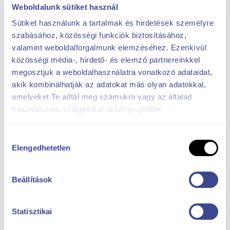
világítási rendszer és a line array hangrendszer is
Weboldalunk sütiket használ
lefedhető).
Sütiket használunk a tartalmak és hirdetések személyre
szabásához, közösségi funkciók biztosításához,
valamint weboldalforgalmunk elemzéséhez. Ezenkívül
Rendezvénytechnika
közösségi média-, hirdető- és elemző partnereinkkel
Színpadi rendszerek és fedések
megosztjuk a weboldalhasználatra vonatkozó adataidat,
akik kombinálhatják az adatokat más olyan adatokkal,
amelyeket Te adtál meg számukra vagy az általad
Érdekel a technológia
használt más szolgáltatásokból gyűjtöttek.
Hozzájárulás
Ha színpadra van szükséged, eszközkínálatunkból
Elengedhetetlen
kiválasztása
bérelhetsz olyan színpadot, amelyet az
eseményedhez testreszabottan alakítottunk ki.
Beállítások
A mobil színpad és fedés bérbeadás / bérlés
történhet üzemeltetéssel egybekötve melyhez
technikai személyzetet biztosítunk vagy technikai
Statisztikai
személyzet nélkül, úgynevezett szárazbérlésként.