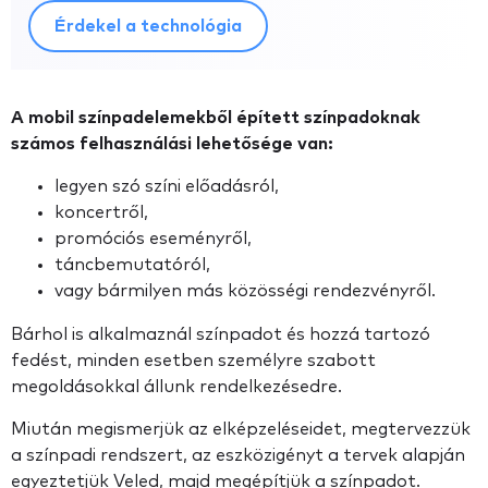
Érdekel a technológia
A mobil színpadelemekből épített színpadoknak
számos felhasználási lehetősége van:
legyen szó színi előadásról,
koncertről,
promóciós eseményről,
táncbemutatóról,
vagy bármilyen más közösségi rendezvényről.
Bárhol is alkalmaznál színpadot és hozzá tartozó
fedést, minden esetben személyre szabott
megoldásokkal állunk rendelkezésedre.
Miután megismerjük az elképzeléseidet, megtervezzük
a színpadi rendszert, az eszközigényt a tervek alapján
egyeztetjük Veled, majd megépítjük a színpadot.