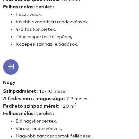
Felhasználási terület:
Fesztiválok,
Kisebb szabadtéri rendezvények,
4-8 fős koncertek,
Tánccsoportok fellépései,
Közepes színházi előadások.
Nagy
Színpadméret:
12×10 méter
A fedés max. magassága:
7-9 méter
2
Fedhető színpad méret:
120 m
Felhasználási terület:
Élő nagykoncertek,
Városi rendezvények,
Nagyobb tánccsoportok fellépései,