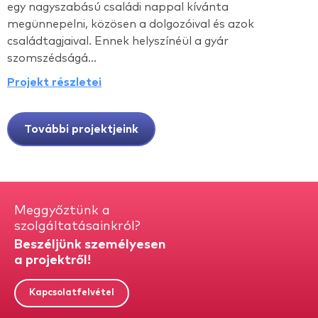
egy nagyszabású családi nappal kívánta
megünnepelni, közösen a dolgozóival és azok
családtagjaival. Ennek helyszínéül a gyár
szomszédságá...
Projekt részletei
További projektjeink
Meggyőztünk a
szolgáltatásainkról?
Beszéljünk személyesen
a projektről!
Kapcsolatfelvétel