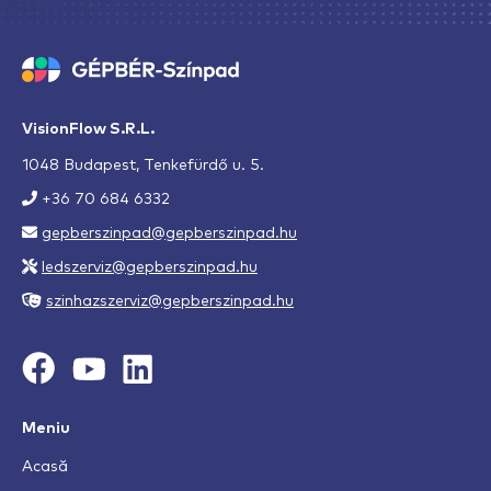
VisionFlow S.R.L.
1048 Budapest, Tenkefürdő u. 5.
+36 70 684 6332
gepberszinpad@gepberszinpad.hu
ledszerviz@gepberszinpad.hu
szinhazszerviz@gepberszinpad.hu
Meniu
Acasă