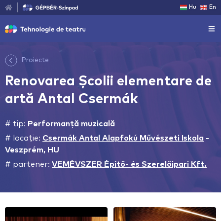
Hu
En
Proiecte
Renovarea Școlii elementare de
artă Antal Csermák
# tip:
Performanță muzicală
# locație:
Csermák Antal Alapfokú Művészeti Iskola
-
Veszprém, HU
# partener:
VEMÉVSZER Építő- és Szerelőipari Kft.