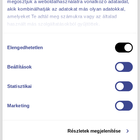
megosztjuk a weboldalhasználatra vonatkozó adataidat,
akik kombinálhatják az adatokat más olyan adatokkal,
amelyeket Te adtál meg számukra vagy az általad
használt más szolgáltatásokból gyűjtöttek.
Hozzájárulás
Elengedhetetlen
kiválasztása
Beállítások
Statisztikai
Marketing
Részletek megjelenítése