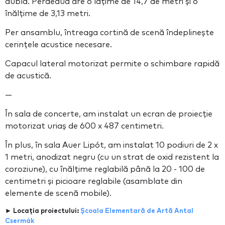
dublă. Perdeaua are o lățime de 14,7 de metri și o
înălțime de 3,13 metri.
Per ansamblu, întreaga cortină de scenă îndeplinește
cerințele acustice necesare.
Capacul lateral motorizat permite o schimbare rapidă
de acustică.
—
În sala de concerte, am instalat un ecran de proiecție
motorizat uriaș de 600 x 487 centimetri.
În plus, în sala Auer Lipót, am instalat 10 podiuri de 2 x
1 metri, anodizat negru (cu un strat de oxid rezistent la
coroziune), cu înălțime reglabilă până la 20 - 100 de
centimetri și picioare reglabile (asamblate din
elemente de scenă mobile).
► Locația proiectului:
Școala Elementară de Artă Antal
Csermák