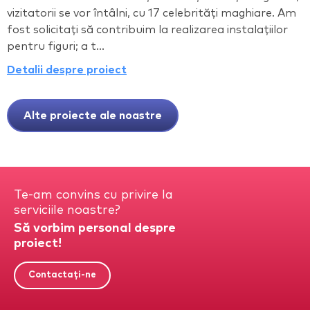
vizitatorii se vor întâlni, cu 17 celebrități maghiare. Am
fost solicitați să contribuim la realizarea instalațiilor
pentru figuri; a t...
Detalii despre proiect
Alte proiecte ale noastre
Te-am convins cu privire la
serviciile noastre?
Să vorbim personal despre
proiect!
Contactați-ne