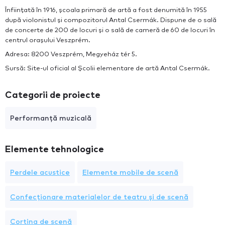
Înființată în 1916, școala primară de artă a fost denumită în 1955
după violonistul și compozitorul Antal Csermák. Dispune de o sală
de concerte de 200 de locuri și o sală de cameră de 60 de locuri în
centrul orașului Veszprém.
Adresa: 8200 Veszprém, Megyeház tér 5.
Sursă: Site-ul oficial al Școlii elementare de artă Antal Csermák.
Categorii de proiecte
Performanță muzicală
Elemente tehnologice
Perdele acustice
Elemente mobile de scenă
Confecționare materialelor de teatru și de scenă
Cortina de scenă