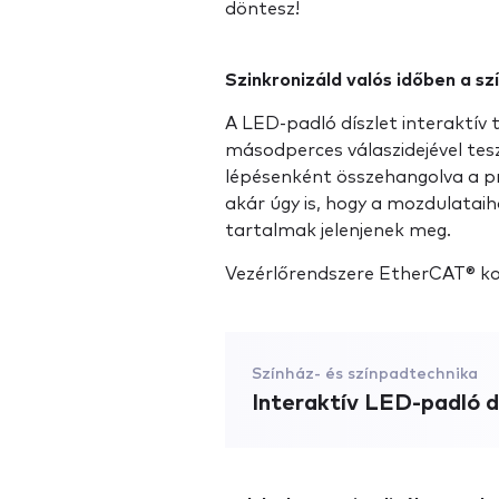
döntesz!
Szinkronizáld valós időben a s
A LED-padló díszlet interaktív 
másodperces válaszidejével tes
lépésenként összehangolva a pr
akár úgy is, hogy a mozdulataih
tartalmak jelenjenek meg.
Vezérlőrendszere EtherCAT® ko
Színház- és színpadtechnika
Interaktív LED-padló d