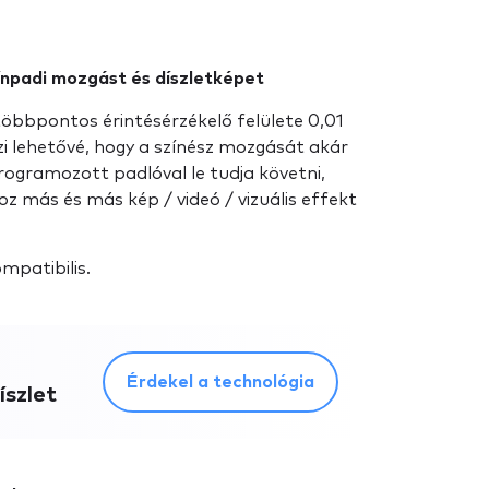
zínpadi mozgást és díszletképet
többpontos érintésérzékelő felülete 0,01
zi lehetővé, hogy a színész mozgását akár
ogramozott padlóval le tudja követni,
oz más és más kép / videó / vizuális effekt
mpatibilis.
Érdekel a technológia
íszlet