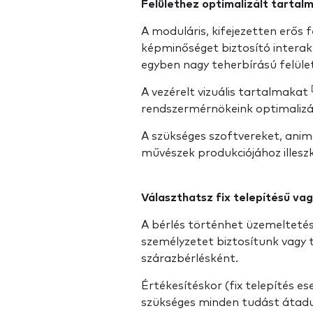
Felülethez optimalizált tartal
A moduláris, kifejezetten erős f
képminőséget biztosító intera
egyben nagy teherbírású felüle
A vezérelt vizuális tartalmakat
rendszermérnökeink optimalizálj
A szükséges szoftvereket, ani
művészek produkciójához illesz
Választhatsz fix telepítésű vag
A bérlés történhet üzemeltetés
személyzetet biztosítunk vagy t
szárazbérlésként.
Értékesítéskor (fix telepítés 
szükséges minden tudást átadu