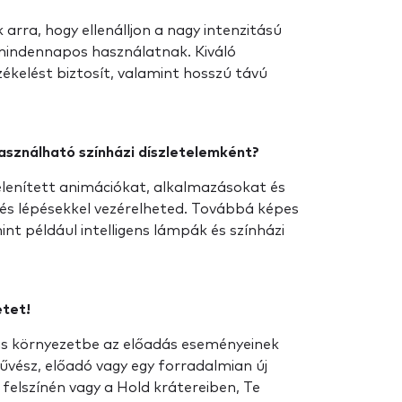
 arra, hogy ellenálljon a nagy intenzitású
 mindennapos használatnak. Kiváló
ékelést biztosít, valamint hosszú távú
asználható színházi díszletelemként?
lenített animációkat, alkalmazásokat és
 és lépésekkel vezérelheted. Továbbá képes
mint például intelligens lámpák és színházi
etet!
ális környezetbe az előadás eseményeinek
űvész, előadó vagy egy forradalmian új
 felszínén vagy a Hold krátereiben, Te