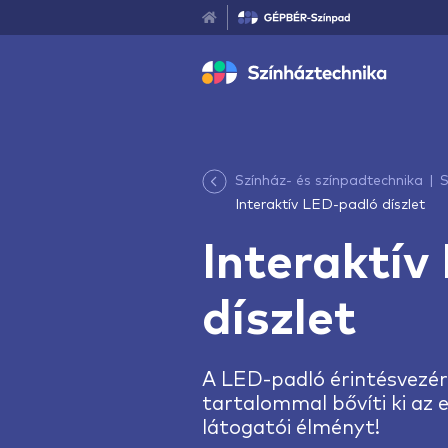
Színház- és színpadtechnika
S
Interaktív LED-padló díszlet
Interaktív
díszlet
A LED-padló érintésvezérel
tartalommal bővíti ki az e
látogatói élményt!