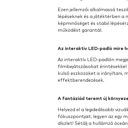
Ezen jellemzői alkalmassá teszik
lépéseknek és a játéktérben a
képminőséget és stabil lépésérz
működést garantál.
Az interaktív LED-padló mire h
Az interaktív LED-padlón megje
filmbejátszásokat érintésekkel
külső eszközöket is irányítani, 
effektberendezések.
A fantáziád teremt új környez
Helyezd el a legideálisabb vizu
fókuszpontjait, legyen az egy m
díszlet! Sétálj a hullámzó óceán