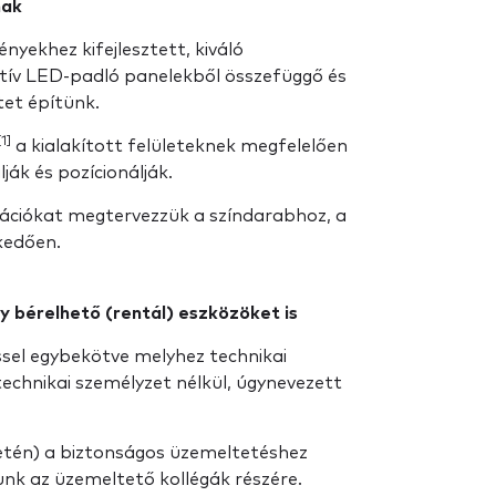
mak
ényekhez kifejlesztett, kiváló
ktív LED-padló panelekből összefüggő és
tet építünk.
[1]
a kialakított felületeknek megfelelően
ák és pozícionálják.
mációkat megtervezzük a színdarabhoz, a
kedően.
y bérelhető (rentál) eszközöket is
sel egybekötve melyhez technikai
echnikai személyzet nélkül, úgynevezett
esetén) a biztonságos üzemeltetéshez
nk az üzemeltető kollégák részére.