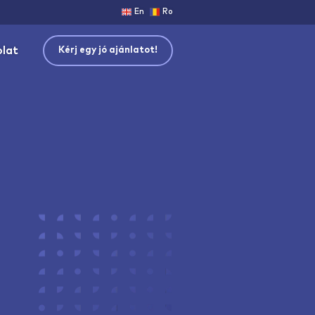
En
Ro
olat
Kérj egy jó ajánlatot!