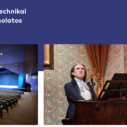
echnikai
solatos