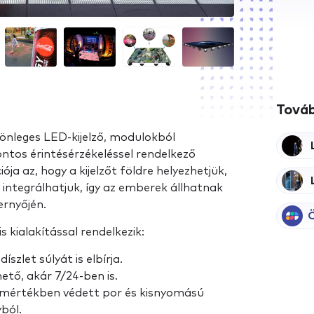
Továb
lönleges LED-kijelző, modulokból
ontos érintésérzékeléssel rendelkező
ja az, hogy a kijelzőt földre helyezhetjük,
e integrálhatjuk, így az emberek állhatnak
rnyőjén.
Ö
s kialakítással rendelkezik:
szlet súlyát is elbírja.
tő, akár 7/24-ben is.
s mértékben védett por és kisnyomású
yból.