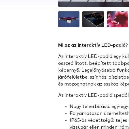
Mi az az interaktív LED-padló?
Az interaktív LED-padló egy kü
összeállított, beépített többp
képernyő. Legelőnyösebb funkció
járófelületbe, színházi díszletb
és mozoghatnak az eszköz képe
Az interaktív LED-padló speciáli
Nagy teherbírású: egy-egy dí
Folyamatosan üzemeltethe
IP65-ös védettségű: telje
vízsugár ellen minden irán