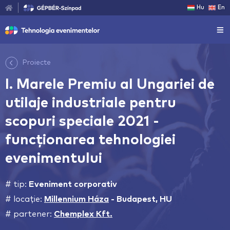
Hu
En
Proiecte
I. Marele Premiu al Ungariei de
utilaje industriale pentru
scopuri speciale 2021 -
funcționarea tehnologiei
evenimentului
# tip:
Eveniment corporativ
# locație:
Millennium Háza
-
Budapest, HU
# partener:
Chemplex Kft.