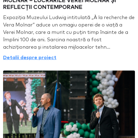
MOLNAR – LUCRĂRILE VEREI MOLNAR ȘI
REFLECȚII CONTEMPORANE
Expoziția Muzeului Ludwig intitulată „À la recherche de
Vera Molnar” aduce un omagiu operei de o viață a
Verei Molnar, care a murit cu puțin timp înainte de a
împlini 100 de ani. Sarcina noastră a fost
achiziționarea și instalarea mijloacelor tehn...
Detalii despre proiect