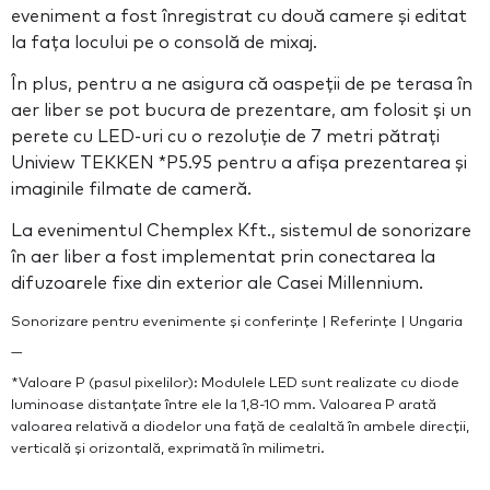
eveniment a fost înregistrat cu două camere și editat
la fața locului pe o consolă de mixaj.
În plus, pentru a ne asigura că oaspeții de pe terasa în
aer liber se pot bucura de prezentare, am folosit și un
perete cu LED-uri cu o rezoluție de 7 metri pătrați
Uniview TEKKEN *P5.95 pentru a afișa prezentarea și
imaginile filmate de cameră.
La evenimentul Chemplex Kft., sistemul de sonorizare
în aer liber a fost implementat prin conectarea la
difuzoarele fixe din exterior ale Casei Millennium.
Sonorizare pentru evenimente și conferințe | Referințe | Ungaria
—
*Valoare P (pasul pixelilor): Modulele LED sunt realizate cu diode
luminoase distanțate între ele la 1,8-10 mm. Valoarea P arată
valoarea relativă a diodelor una față de cealaltă în ambele direcții,
verticală și orizontală, exprimată în milimetri.