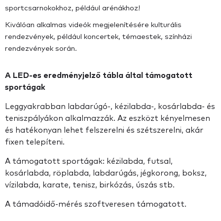
sportcsarnokokhoz, például arénákhoz!
Kiválóan alkalmas videók megjelenítésére kulturális
rendezvények, például koncertek, témaestek, színházi
rendezvények során.
A LED-es eredményjelző tábla által támogatott
sportágak
Leggyakrabban labdarúgó-, kézilabda-, kosárlabda- és
teniszpályákon alkalmazzák. Az eszközt kényelmesen
és hatékonyan lehet felszerelni és szétszerelni, akár
fixen telepíteni.
A támogatott sportágak: kézilabda, futsal,
kosárlabda, röplabda, labdarúgás, jégkorong, boksz,
vízilabda, karate, tenisz, birkózás, úszás stb.
A támadóidő-mérés szoftveresen támogatott.