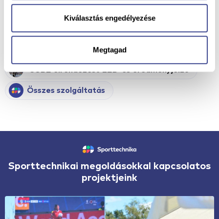
Érdekel a technológia
Kiválasztás engedélyezése
További szolgáltatásaink
Megtagad
CUBE elrendezésű LED-es eredményjelző
Összes szolgáltatás
Sporttechnikai megoldásokkal kapcsolatos
projektjeink