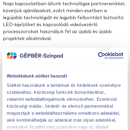
Napi kapcsolatban állunk technológiai partnereinkkel,
követjük ajánlásaikat, ezért minden esetben a
legújabb technológiát és legjobb felbontást biztosító
LED-kijelzőket és kapcsolódó videóvezérlő
processzorokat használjuk fel az újabb és újabb
projektek alkalmával.
Választhatsz fix telepítésű vagy bérelhető (rentál)
eszközöket is
A bérlés / bérbeadás történhet üzemeltetéssel
Weboldalunk sütiket használ
egybekötve melyhez technikai személyzetet
Sütiket használunk a tartalmak és hirdetések személyre
biztosítunk vagy technikai személyzet nélkül,
szabásához, közösségi funkciók biztosításához,
úgynevezett szárazbérlésként.
valamint weboldalforgalmunk elemzéséhez. Ezenkívül
Értékesítéskor (fix telepítés esetén) a biztonságos
közösségi média-, hirdető- és elemző partnereinkkel
üzemeltetéshez szükséges minden tudást átadunk az
megosztjuk a weboldalhasználatra vonatkozó adataidat,
üzemeltető kollégák részére.
akik kombinálhatják az adatokat más olyan adatokkal,
amelyeket Te adtál meg számukra vagy az általad