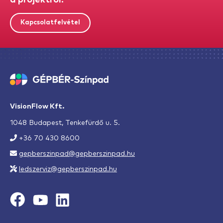
a projektről!
Kapcsolatfelvétel
VisionFlow Kft.
1048 Budapest, Tenkefürdő u. 5.
+36 70 430 8600
gepberszinpad@gepberszinpad.hu
ledszerviz@gepberszinpad.hu