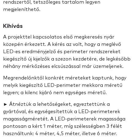
rendszertől, tetszőleges tartalom legyen
megjeleníthető.
Kihívás
A projekttel kapcsolatos első megkeresés nyár
közepén érkezett. A kérés az volt, hogy a meglévő
LED-es eredményjelző és perimeter rendszereket
kiegészítő új kijelzők a szezon kezdetére, de legkésőbb
néhány mérkőzéses elcsúszással már üzemeljenek.
Megrendelőnktől konkrét méreteket kaptunk, hogy
melyik kiegészítő LED-perimeter mekkora méretű
legyen; a kilenc kijáró nem egységes méretű.
► Átnéztük a lehetőségeket, egyeztettünk a
gyártóval, és egységesítettük a LED-perimeterek
magasságméretét. A LED-perimeterek magassága
pontosan a kért 1 méter, míg szélességben 3 félét
használtunk: 4 méter, 4,5 méter, illetve 6 méter.