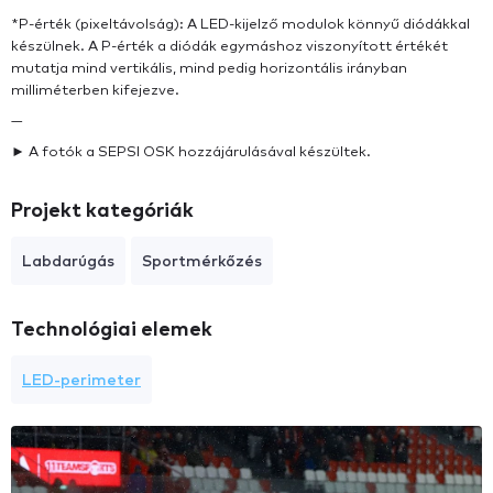
*P-érték (pixeltávolság): A LED-kijelző modulok könnyű diódákkal
készülnek. A P-érték a diódák egymáshoz viszonyított értékét
mutatja mind vertikális, mind pedig horizontális irányban
milliméterben kifejezve.
—
► A fotók a SEPSI OSK hozzájárulásával készültek.
Projekt kategóriák
Labdarúgás
Sportmérkőzés
Technológiai elemek
LED-perimeter