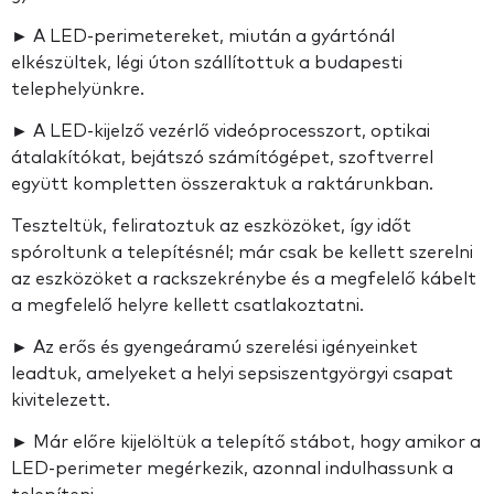
► A LED-perimetereket, miután a gyártónál
elkészültek, légi úton szállítottuk a budapesti
telephelyünkre.
► A LED-kijelző vezérlő videóprocesszort, optikai
átalakítókat, bejátszó számítógépet, szoftverrel
együtt kompletten összeraktuk a raktárunkban.
Teszteltük, feliratoztuk az eszközöket, így időt
spóroltunk a telepítésnél; már csak be kellett szerelni
az eszközöket a rackszekrénybe és a megfelelő kábelt
a megfelelő helyre kellett csatlakoztatni.
► Az erős és gyengeáramú szerelési igényeinket
leadtuk, amelyeket a helyi sepsiszentgyörgyi csapat
kivitelezett.
► Már előre kijelöltük a telepítő stábot, hogy amikor a
LED-perimeter megérkezik, azonnal indulhassunk a