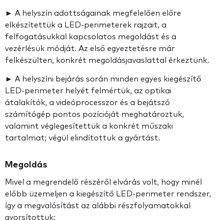
► A helyszín adottságainak megfelelően előre
elkészítettük a LED-perimeterek rajzait, a
felfogatásukkal kapcsolatos megoldást és a
vezérlésük módját. Az első egyeztetésre már
felkészülten, konkrét megoldásjavaslattal érkeztünk.
► A helyszíni bejárás során minden egyes kiegészítő
LED-perimeter helyét felmértük, az optikai
átalakítók, a videóprocesszor és a bejátszó
számítógép pontos pozícióját meghatároztuk,
valamint véglegesítettük a konkrét műszaki
tartalmat; végül elindítottuk a gyártást.
Megoldás
Mivel a megrendelő részéről elvárás volt, hogy minél
előbb üzemeljen a kiegészítő LED-perimeter rendszer,
így a megvalósítást az alábbi részfolyamatokkal
gyorsítottuk: