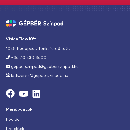
VisionFlow Kft.
1048 Budapest, Tenkefürdő u. 5.
+36 70 430 8600
gepberszinpad@gepberszinpad.hu
ledszerviz@gepberszinpad.hu
Menüpontok
Főoldal
Projektek