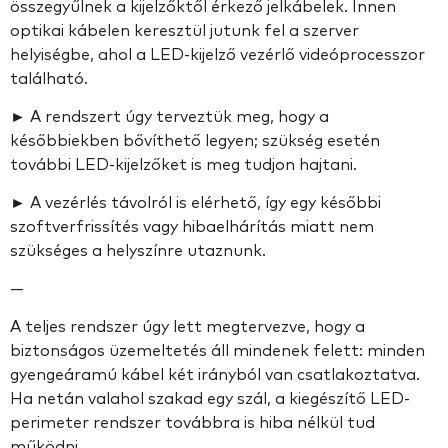
összegyűlnek a kijelzőktől érkező jelkábelek. Innen
optikai kábelen keresztül jutunk fel a szerver
helyiségbe, ahol a LED-kijelző vezérlő videóprocesszor
található.
► A rendszert úgy terveztük meg, hogy a
későbbiekben bővíthető legyen; szükség esetén
további LED-kijelzőket is meg tudjon hajtani.
► A vezérlés távolról is elérhető, így egy későbbi
szoftverfrissítés vagy hibaelhárítás miatt nem
szükséges a helyszínre utaznunk.
—
A teljes rendszer úgy lett megtervezve, hogy a
biztonságos üzemeltetés áll mindenek felett: minden
gyengeáramú kábel két irányból van csatlakoztatva.
Ha netán valahol szakad egy szál, a kiegészítő LED-
perimeter rendszer továbbra is hiba nélkül tud
működni.