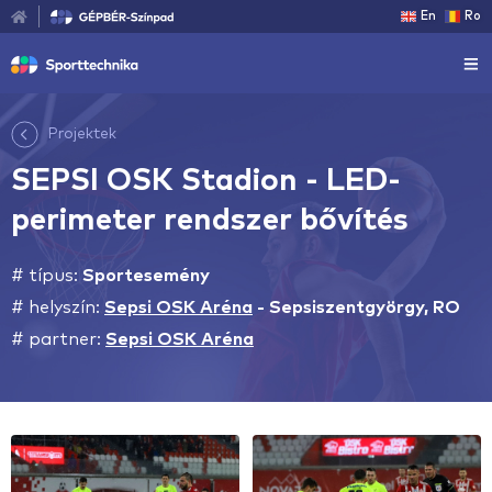
En
Ro
Projektek
SEPSI OSK Stadion - LED-
perimeter rendszer bővítés
# típus:
Sportesemény
# helyszín:
Sepsi OSK Aréna
-
Sepsiszentgyörgy, RO
# partner:
Sepsi OSK Aréna