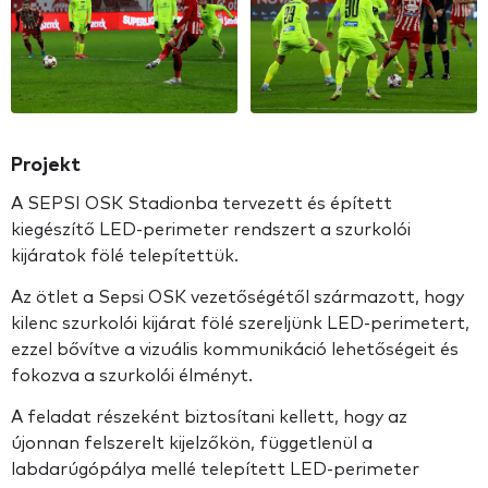
Projekt
A SEPSI OSK Stadionba tervezett és épített
kiegészítő LED-perimeter rendszert a szurkolói
kijáratok fölé telepítettük.
Az ötlet a Sepsi OSK vezetőségétől származott, hogy
kilenc szurkolói kijárat fölé szereljünk LED-perimetert,
ezzel bővítve a vizuális kommunikáció lehetőségeit és
fokozva a szurkolói élményt.
A feladat részeként biztosítani kellett, hogy az
újonnan felszerelt kijelzőkön, függetlenül a
labdarúgópálya mellé telepített LED-perimeter