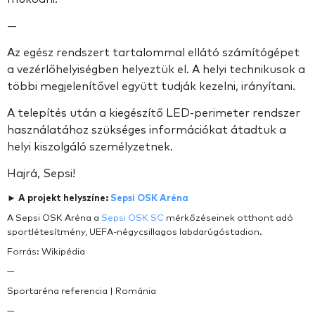
—
Az egész rendszert tartalommal ellátó számítógépet
a vezérlőhelyiségben helyeztük el. A helyi technikusok a
többi megjelenítővel együtt tudják kezelni, irányítani.
A telepítés után a kiegészítő LED-perimeter rendszer
használatához szükséges információkat átadtuk a
helyi kiszolgáló személyzetnek.
Hajrá, Sepsi!
► A projekt helyszíne:
Sepsi OSK Aréna
A Sepsi OSK Aréna a
Sepsi OSK SC
mérkőzéseinek otthont adó
sportlétesítmény, UEFA-négycsillagos labdarúgóstadion.
Forrás: Wikipédia
—
Sportaréna referencia | Románia
—