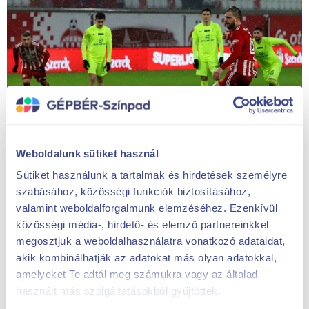
Weboldalunk sütiket használ
Sütiket használunk a tartalmak és hirdetések személyre
szabásához, közösségi funkciók biztosításához,
valamint weboldalforgalmunk elemzéséhez. Ezenkívül
közösségi média-, hirdető- és elemző partnereinkkel
megosztjuk a weboldalhasználatra vonatkozó adataidat,
akik kombinálhatják az adatokat más olyan adatokkal,
amelyeket Te adtál meg számukra vagy az általad
használt más szolgáltatásokból gyűjtöttek.