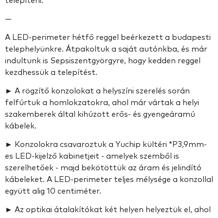
telepíteni.
—
A LED-perimeter hétfő reggel beérkezett a budapesti
telephelyünkre. Átpakoltuk a saját autónkba, és már
indultunk is Sepsiszentgyörgyre, hogy kedden reggel
kezdhessük a telepítést.
► A rögzítő konzolokat a helyszíni szerelés során
felfúrtuk a homlokzatokra, ahol már vártak a helyi
szakemberek által kihúzott erős- és gyengeáramú
kábelek.
► Konzolokra csavaroztuk a Yuchip kültéri *P3,9mm-
es LED-kijelző kabinetjeit - amelyek szemből is
szerelhetőek - majd bekötöttük az áram és jelindító
kábeleket. A LED-perimeter teljes mélysége a konzollal
együtt alig 10 centiméter.
► Az optikai átalakítókat két helyen helyeztük el, ahol