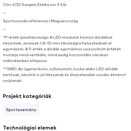
Cím: 6723 Szeged, Etelka sor 3-5/a
—
Sportuszoda referencia | Magyarország
—
*P-érték (pixeltávolság): A LED-modulok könnyű diódákkal
készülnek, amelyek 1.8–10 mm távolságra helyezkednek el
egymástól. A P-érték a diódák egymáshoz viszonyított értékét
mutatja mind vertikális, mind pedig horizontális irányban
milliméterben kifejezve.
**SMD: Az újgenerációs, süllyesztett, kocka alakú LED-diódák
tartósak, távolról is jól látszanak és élvezetesebb vizuális élményt
nyújtanak.
Projekt kategóriák
Sportesemény
Technológiai elemek