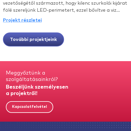
vezetőségétől származott, hogy kilenc szurkolói kijárat
fölé szereljünk LED-perimetert, ezzel bővítve a viz...
Projekt részletei
További projektjeink
Meggyőztünk a
szolgáltatásainkról?
Beszéljünk személyesen
a projektről!
Kapcsolatfelvétel