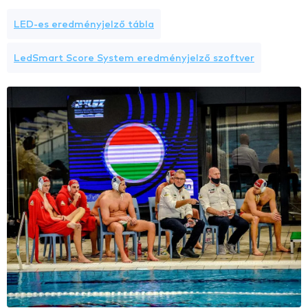
LED-es eredményjelző tábla
LedSmart Score System eredményjelző szoftver