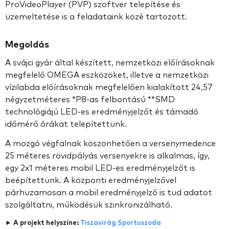
ProVideoPlayer (PVP) szoftver telepítése és
üzemeltetése is a feladataink közé tartozott.
Megoldás
A svájci gyár által készített, nemzetközi előírásoknak
megfelelő OMEGA eszközöket, illetve a nemzetközi
vízilabda előírásoknak megfelelően kialakított 24,57
négyzetméteres *P8-as felbontású **SMD
technológiájú LED-es eredményjelzőt és támadó
időmérő órákat telepítettünk.
A mozgó végfalnak köszönhetően a versenymedence
25 méteres rövidpályás versenyekre is alkalmas, így,
egy 2x1 méteres mobil LED-es eredményjelzőt is
beépítettünk. A központi eredményjelzővel
párhuzamosan a mobil eredményjelző is tud adatot
szolgáltatni, működésük szinkronizálható.
► A projekt helyszíne:
Tiszavirág Sportuszoda