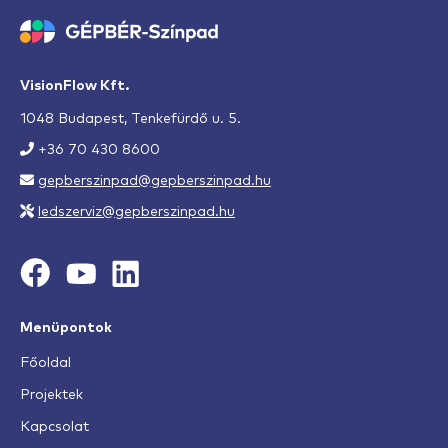
VisionFlow Kft.
1048 Budapest, Tenkefürdő u. 5.
+36 70 430 8600
gepberszinpad@gepberszinpad.hu
ledszerviz@gepberszinpad.hu
Menüpontok
Főoldal
Projektek
Kapcsolat