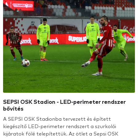
SEPSI OSK Stadion - LED-perimeter rendszer
bővítés
A SEPSI OSK Stadionba tervezett és épített
kiegészítő LED-perimeter rendszert a szurkolói
kijáratok fölé telepítettük. Az ötlet a Sepsi OSK