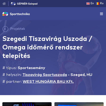
En
Ro
Projektek
Szegedi Tiszavirág Uszoda /
Omega időmérő rendszer
telepítés
# típus:
Sportesemény
# helyszín:
Tiszavirág Sportuszoda
-
Szeged, HU
# partner:
WEST HUNGÁRIA BAU Kft.