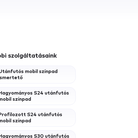
bi szolgáltatásaink
Utánfutós mobil színpad
ismertető
Hagyományos S24 utánfutós
mobil színpad
Profilozott S24 utánfutós
mobil színpad
Hagyományos S30 utánfutós