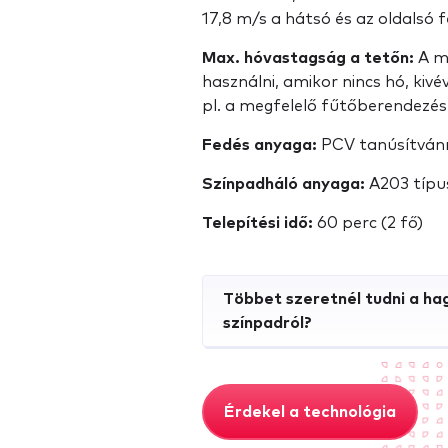
17,8 m/s a ​​hátsó és az oldalsó 
Max. hóvastagság a tetőn:
A m
használni, amikor nincs hó, kivé
pl. a megfelelő fűtőberendezés
Fedés anyaga:
PCV tanúsítvánny
Színpadháló anyaga:
A203 típus
Telepítési idő:
60 perc (2 fő)
Többet szeretnél tudni a h
színpadról?
Érdekel a technológia