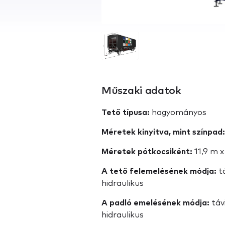
Műszaki adatok
Tető típusa:
hagyományos
Méretek kinyitva, mint színpad:
Méretek pótkocsiként:
11,9 m x
A tető felemelésének módja:
tá
hidraulikus
A padló emelésének módja:
táv
hidraulikus