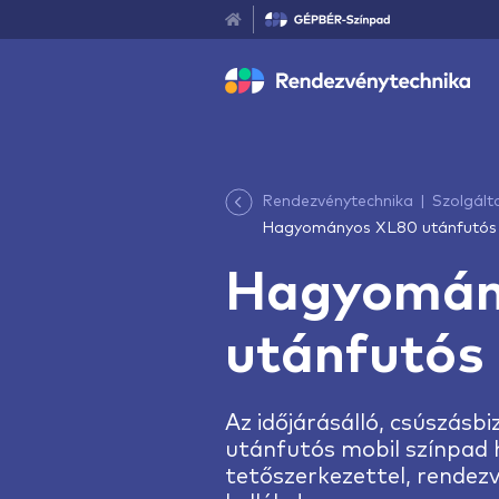
Rendezvénytechnika
Szolgált
Hagyományos XL80 utánfutós 
Hagyomán
utánfutós 
Az időjárásálló, csúszásb
utánfutós mobil színpad
tetőszerkezettel, rendez