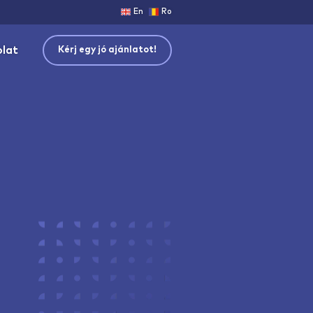
En
Ro
olat
Kérj egy jó ajánlatot!