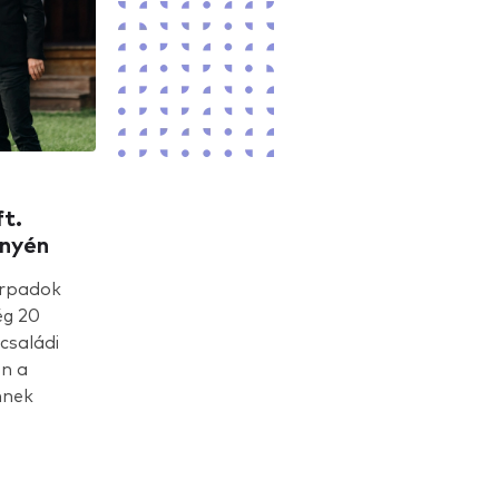
t.
ényén
örpadok
ég 20
családi
n a
nnek