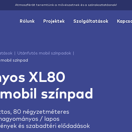
Atmoszférát teremtünk a művészetnek és a szórakoztatásnak!
Rólunk
Projektek
Szolgáltatások
Kapcs
atások
Utánfutós mobil színpadok
mobil színpad
yos XL80
mobil színpad
iztos, 80 négyzetméteres
 hagyományos / lapos
vények és szabadtéri elődadások