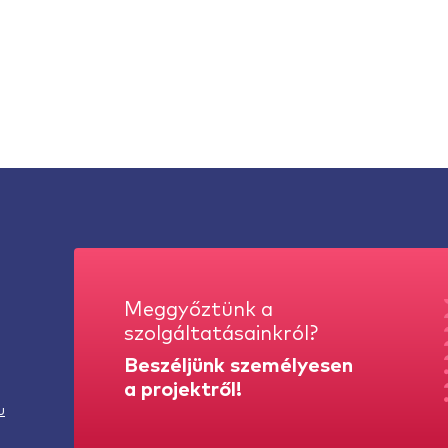
Meggyőztünk a
szolgáltatásainkról?
Beszéljünk személyesen
a projektről!
u