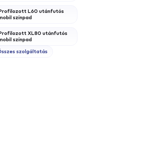
Profilozott L60 utánfutós
mobil színpad
Profilozott XL80 utánfutós
mobil színpad
sszes szolgáltatás