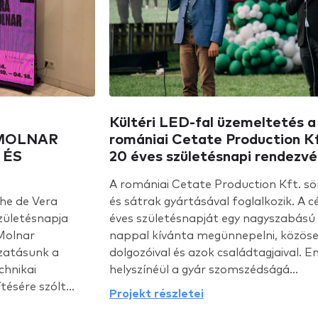
Kültéri LED-fal üzemeltetés a
MOLNAR
romániai Cetate Production Kf
 ÉS
20 éves születésnapi rendezv
A romániai Cetate Production Kft. s
he de Vera
és sátrak gyártásával foglalkozik. A c
születésnapja
éves születésnapját egy nagyszabású 
Molnar
nappal kívánta megünnepelni, közöse
ízatásunk a
dolgozóival és azok családtagjaival. E
chnikai
helyszínéül a gyár szomszédságá...
ésére szólt...
Projekt részletei