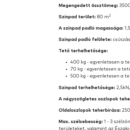
Megengedett össztömeg:
3500
2
Színpad terület:
80 m
A színpad padló magassága:
1,
Színpad padló felülete:
csúszásb
Tető terhelhetősége:
400 kg - egyenletesen a te
70 kg - egyenletesen a tet
500 kg - egyenletesen a t
Színpad terhelhetősége:
2,5kN
A négyszögletes oszlopok tehe
Oldaloszlopok teherbírása:
250
Max. szélsebesség:
1 - 3 szélzó
területeket, valamint az Északi-