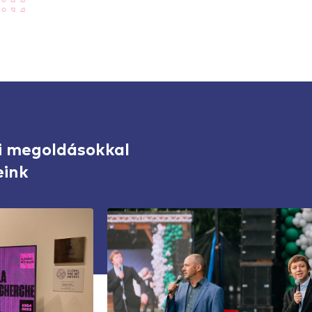
i megoldásokkal
eink