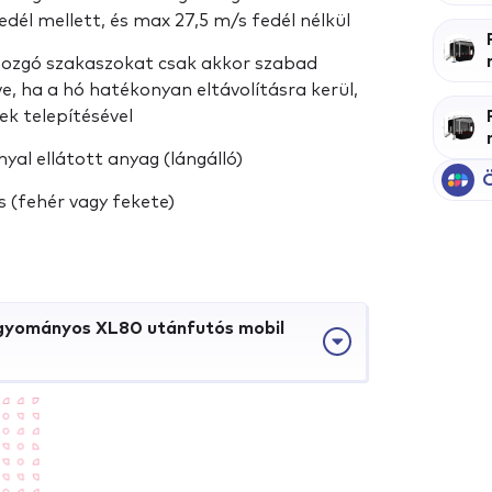
fedél mellett, és max 27,5 m/s fedél nélkül
ozgó szakaszokat csak akkor szabad
ve, ha a hó hatékonyan eltávolításra kerül,
ek telepítésével
al ellátott anyag (lángálló)
Ö
 (fehér vagy fekete)
agyományos XL80 utánfutós mobil