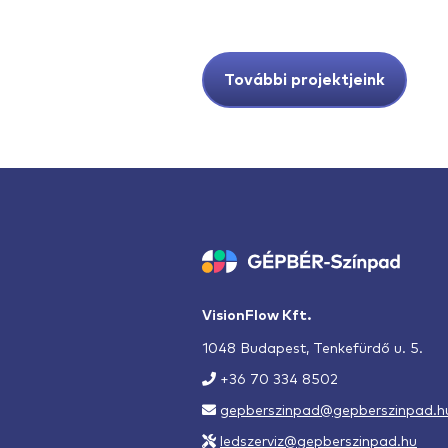
További projektjeink
VisionFlow Kft.
1048 Budapest, Tenkefürdő u. 5.
+36 70 334 8502
gepberszinpad@gepberszinpad.h
ledszerviz@gepberszinpad.hu