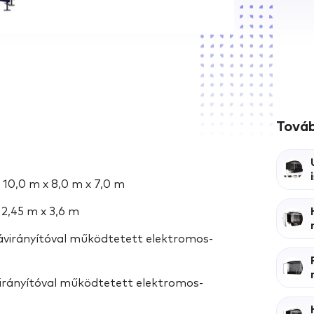
Továb
10,0 m x 8,0 m x 7,0 m
 2,45 m x 3,6 m
virányítóval működtetett elektromos-
irányítóval működtetett elektromos-