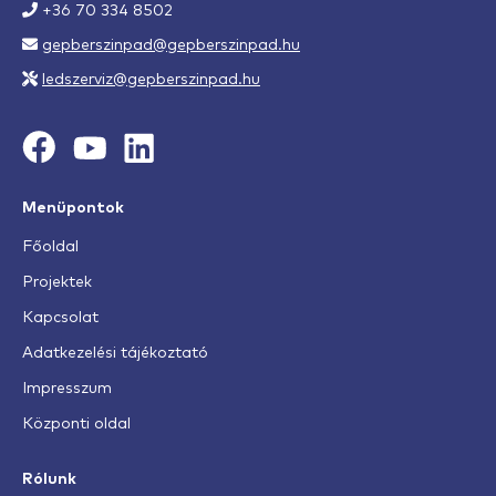
+36 70 334 8502
gepberszinpad@gepberszinpad.hu
ledszerviz@gepberszinpad.hu
Menüpontok
Főoldal
Projektek
Kapcsolat
Adatkezelési tájékoztató
Impresszum
Központi oldal
Rólunk