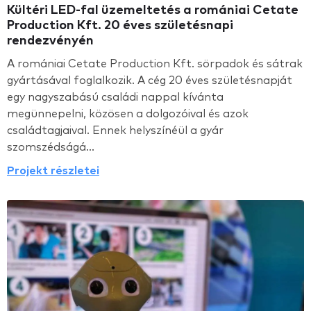
Kültéri LED-fal üzemeltetés a romániai Cetate
Production Kft. 20 éves születésnapi
rendezvényén
A romániai Cetate Production Kft. sörpadok és sátrak
gyártásával foglalkozik. A cég 20 éves születésnapját
egy nagyszabású családi nappal kívánta
megünnepelni, közösen a dolgozóival és azok
családtagjaival. Ennek helyszínéül a gyár
szomszédságá...
Projekt részletei