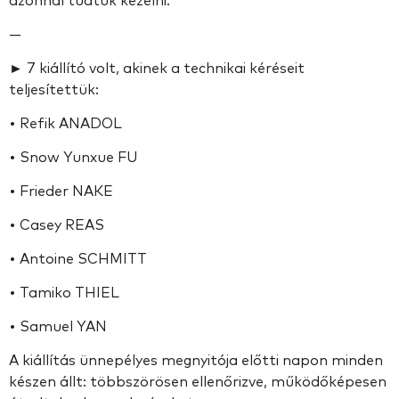
azonnal tudtuk kezelni.
—
► 7 kiállító volt, akinek a technikai kéréseit
teljesítettük:
• Refik ANADOL
• Snow Yunxue FU
• Frieder NAKE
• Casey REAS
• Antoine SCHMITT
• Tamiko THIEL
• Samuel YAN
A kiállítás ünnepélyes megnyitója előtti napon minden
készen állt: többszörösen ellenőrizve, működőképesen