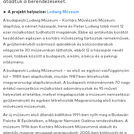
átadtuk a berendezéseket.
► A projekt helyszíne:
Ludwig Múzeum
A budapesti Ludwig Múzeum – Kortárs Művészeti Múzeum
alapítója, a német házaspár, Irene és Peter Ludwig több mint 12
ezer műalkotást tudhatott magáénak. Ebbe az antikvitás korától
kezdődően egészen a kortárs művészetig tartoztak remekművek.
A gyűjteményből származó ajándékok és kölcsöndarabok
világszerte 30 múzeumban láthatók, ebből 12 a házaspár nevét
viseli, többek között a budapesti, a kölni, a bécsi és a pekingi
intézmény.
A budapesti Ludwig Múzeumot – az első az egykori vasfüggönyön
túl – 1989-ben alapították, miután 1987-ben létrehozták
magyarországi alapítványukat. A budapesti intézménynek 70 nagy
értékű nemzetközi műalkotást adományoztak és 95 művet
helyeztek el letétbe, mellyel megalapozták a múzeum nemzetközi
gyűjteményét és egyben létrehozták Magyarország első kortárs
művészeti múzeumát.
Az új múzeum első állandó kiállítása 1991-ben nyílt meg a Budavári
Palota ’A’ Épületében, a Magyar Nemzeti Galéria rendezésében. A
múzeum 1996-ban Kortárs Művészeti Múzeummá alakult és
jelentős magyar anyaggal gyarapodott; 2005-ben költözött át a