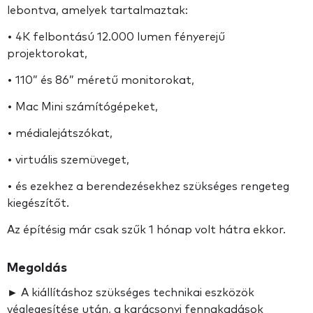
lebontva, amelyek tartalmaztak:
• 4K felbontású 12.000 lumen fényerejű
projektorokat,
• 110” és 86” méretű monitorokat,
• Mac Mini számítógépeket,
• médialejátszókat,
• virtuális szemüveget,
• és ezekhez a berendezésekhez szükséges rengeteg
kiegészítőt.
Az építésig már csak szűk 1 hónap volt hátra ekkor.
Megoldás
► A kiállításhoz szükséges technikai eszközök
véglegesítése után, a karácsonyi fennakadások