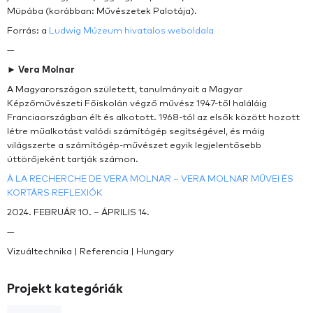
Müpába (korábban: Művészetek Palotája).
Forrás: a
Ludwig Múzeum hivatalos weboldala
—
► Vera Molnar
A Magyarországon született, tanulmányait a Magyar
Képzőművészeti Főiskolán végző művész 1947-től haláláig
Franciaországban élt és alkotott. 1968-tól az elsők között hozott
létre műalkotást valódi számítógép segítségével, és máig
világszerte a számítógép-művészet egyik legjelentősebb
úttörőjeként tartják számon.
À LA RECHERCHE DE VERA MOLNAR – VERA MOLNAR MŰVEI ÉS
KORTÁRS REFLEXIÓK
2024. FEBRUÁR 10. – ÁPRILIS 14.
—
Vizuáltechnika | Referencia | Hungary
Projekt kategóriák