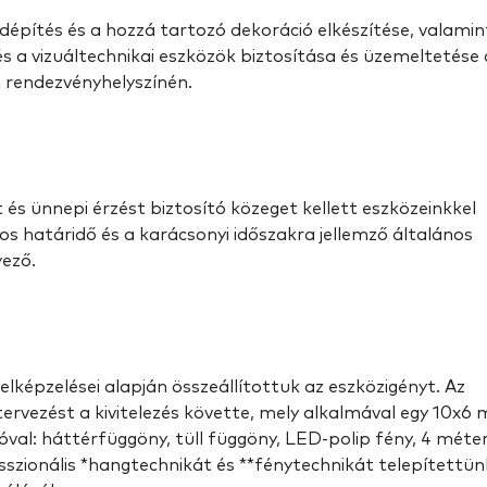
adépítés és a hozzá tartozó dekoráció elkészítése, valamin
 és a vizuáltechnikai eszközök biztosítása és üzemeltetés
rendezvényhelyszínén.
és ünnepi érzést biztosító közeget kellett eszközeinkkel
ros határidő és a karácsonyi időszakra jellemző általános
yező.
képzelései alapján összeállítottuk az eszközigényt. Az
ervezést a kivitelezés követte, mely alkalmával egy 10x6
val: háttérfüggöny, tüll függöny, LED-polip fény, 4 méte
fesszionális *hangtechnikát és **fénytechnikát telepítettün