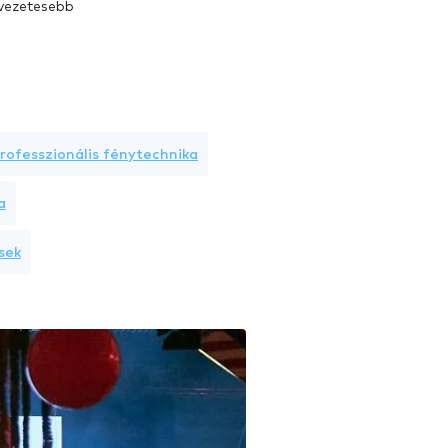
élvezetesebb
rofesszionális fénytechnika
a
sek