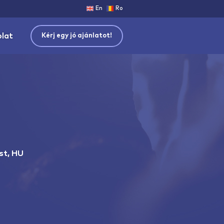
En
Ro
olat
Kérj egy jó ajánlatot!
st, HU