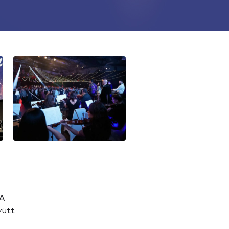
 A
yütt