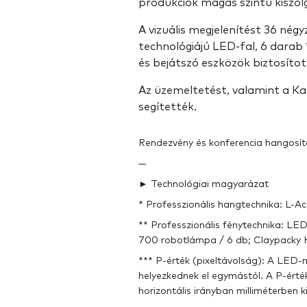
produkciók magas szintű kiszol
A vizuális megjelenítést 36 né
technológiájú LED-fal, 6 darab
és bejátszó eszközök biztosítot
Az üzemeltetést, valamint a Kar
segítették.
Rendezvény és konferencia hangosít
—
► Technológiai magyarázat
* Professzionális hangtechnika: L-Ac
** Professzionális fénytechnika: L
700 robotlámpa / 6 db; Claypacky K1
*** P-érték (pixeltávolság): A LED
helyezkednek el egymástól. A P-érté
horizontális irányban milliméterben k