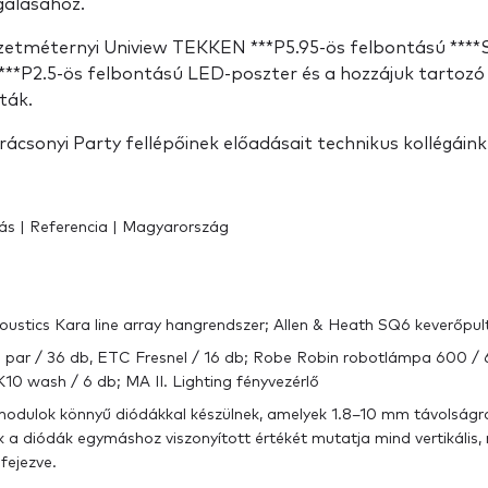
gálásához.
gyzetméternyi Uniview TEKKEN ***P5.95-ös felbontású ***
 ***P2.5-ös felbontású LED-poszter és a hozzájuk tartozó 
ták.
ácsonyi Party fellépőinek előadásait technikus kollégáink
ás | Referencia | Magyarország
oustics Kara line array hangrendszer; Allen & Heath SQ6 keverőpul
ED par / 36 db, ETC Fresnel / 16 db; Robe Robin robotlámpa 600 /
0 wash / 6 db; MA II. Lighting fényvezérlő
-modulok könnyű diódákkal készülnek, amelyek 1.8–10 mm távolságr
k a diódák egymáshoz viszonyított értékét mutatja mind vertikális,
ifejezve.