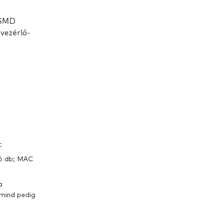
*SMD
vezérlő-
t
 6 db; MAC
a
 mind pedig