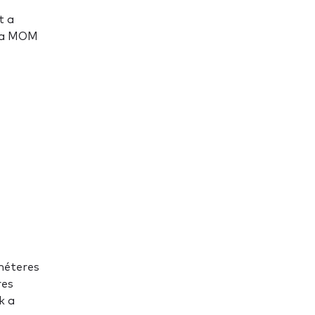
t a
e a MOM
 méteres
res
k a