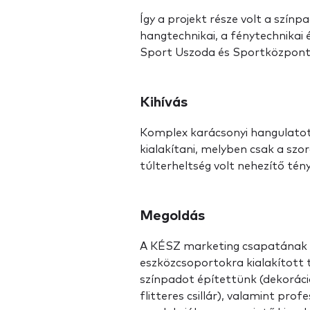
Így a projekt része volt a színp
hangtechnikai, a fénytechnikai
Sport Uszoda és Sportközpont 
Kihívás
Komplex karácsonyi hangulatot 
kialakítani, melyben csak a szo
túlterheltség volt nehezítő tén
Megoldás
A KÉSZ marketing csapatának el
eszközcsoportokra kialakított t
színpadot építettünk (dekoráció
flitteres csillár), valamint pro