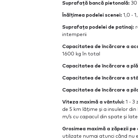
Suprafață bancă pietonală:
30
Înălțimea podelei scenei:
1,0 - 1
Suprafața podelei de patinaj:
r
intemperii
Capacitatea de încărcare a aco
1600 kg în total
Capacitatea de încărcare a plă
Capacitatea de încărcare a stâl
Capacitatea de încărcare a pilon
Viteza maximă a vântului:
1 - 3
de 5 km lățime și a insulelor di
m/s cu capacul din spate și lat
Grosimea maximă a zăpezii pe 
utilizate numai atunci când nu e