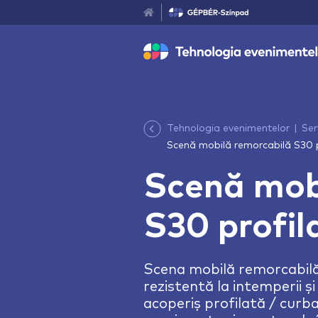
Tehnologia evenimentelor
Serv
Scenă mobilă remorcabilă S30 p
Scenă mob
S30 profil
Scena mobilă remorcabilă
rezistentă la intemperii ș
acoperiș profilată / curb