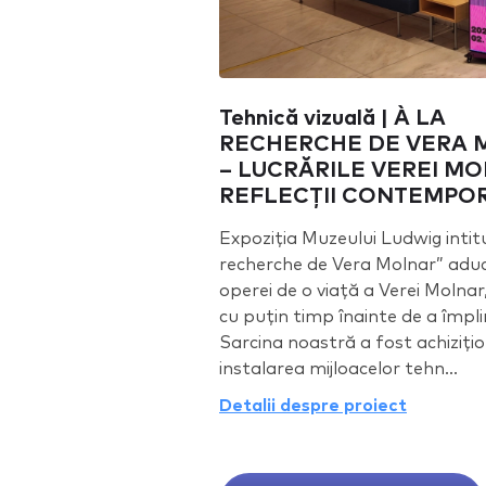
Tehnică vizuală | À LA
RECHERCHE DE VERA 
– LUCRĂRILE VEREI MO
REFLECȚII CONTEMPO
Expoziția Muzeului Ludwig intit
recherche de Vera Molnar” adu
operei de o viață a Verei Molnar
cu puțin timp înainte de a împli
Sarcina noastră a fost achizițio
instalarea mijloacelor tehn...
Detalii despre proiect