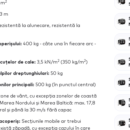
2
 m
,3 m
ezistentă la alunecare, rezistentă la
perișului:
400 kg - câte una în fiecare arc -
2
2
cuțelor de cale:
3,5 kN/m
(350 kg/m
)
pilor dreptunghiulari:
50 kg
ilor principali:
500 kg (în punctul central)
 zone de vânt, cu excepția zonelor de coastă
n Marea Nordului și Marea Baltică: max. 17,8
eral și până la 30 m/s fără capac
acoperiș:
Secțiunile mobile ar trebui
xistă zăpadă, cu excepția cazului în care