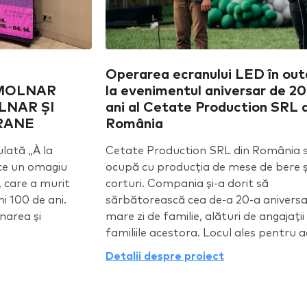
Operarea ecranului LED în ou
MOLNAR
la evenimentul aniversar de 20
LNAR ȘI
ani al Cetate Production SRL 
RANE
România
ulată „À la
Cetate Production SRL din România 
ce un omagiu
ocupă cu producția de mese de bere ș
, care a murit
corturi. Compania și-a dorit să
ni 100 de ani.
sărbătorească cea de-a 20-a aniversa
narea și
mare zi de familie, alături de angajații 
familiile acestora. Locul ales pentru ac
Detalii despre proiect