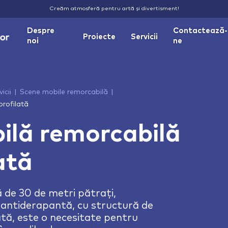
Creăm atmosferă pentru artă și divertisment!
Despre
Contactează-
Proiecte
Servicii
noi
ne
icii
Scene mobile remorcabilă
rofilată
ilă remorcabilă
ată
 de 30 de metri pătrați,
i antiderapantă, cu structură de
ată, este o necesitate pentru