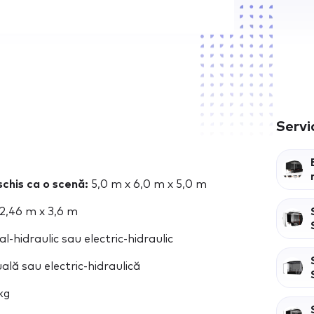
Servi
chis ca o scenă:
5,0 m x 6,0 m x 5,0 m
2,46 m x 3,6 m
-hidraulic sau electric-hidraulic
lă sau electric-hidraulică
kg