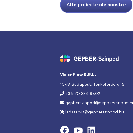
Alte proiecte ale noastre
VisionFlow S.R.L.
1048 Budapest, Tenkefürdő u. 5.
+36 70 334 8502
gepberszinpad@gepberszinpad.h
ledszerviz@gepberszinpad.hu