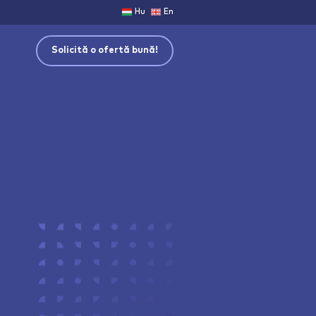
Hu
En
Solicită o ofertă bună!