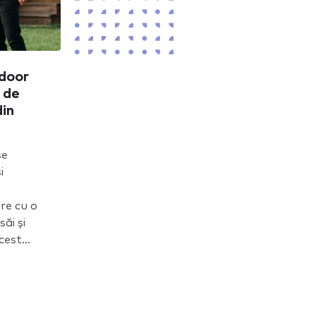
tdoor
 de
din
se
i
re cu o
săi și
est...