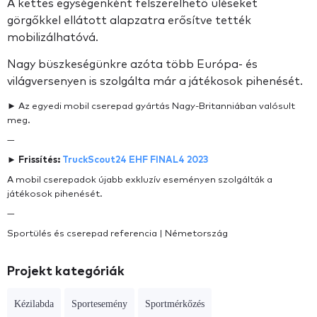
A kettes egységenként felszerelhető üléseket
görgőkkel ellátott alapzatra erősítve tették
mobilizálhatóvá.
Nagy büszkeségünkre azóta több Európa- és
világversenyen is szolgálta már a játékosok pihenését.
► Az egyedi mobil cserepad gyártás Nagy-Britanniában valósult
meg.
—
► Frissítés:
TruckScout24 EHF FINAL4 2023
A mobil cserepadok újabb exkluzív eseményen szolgálták a
játékosok pihenését.
—
Sportülés és cserepad referencia | Németország
Projekt kategóriák
Kézilabda
Sportesemény
Sportmérkőzés