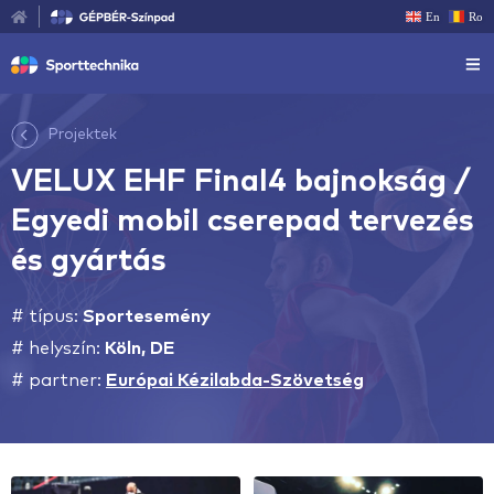
En
Ro
Projektek
VELUX EHF Final4 bajnokság /
Egyedi mobil cserepad tervezés
és gyártás
# típus:
Sportesemény
# helyszín:
Köln, DE
# partner:
Európai Kézilabda-Szövetség