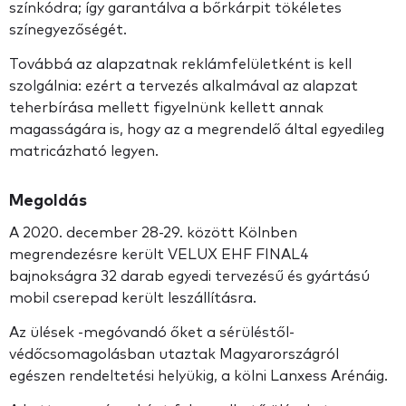
színkódra; így garantálva a bőrkárpit tökéletes
színegyezőségét.
Továbbá az alapzatnak reklámfelületként is kell
szolgálnia: ezért a tervezés alkalmával az alapzat
teherbírása mellett figyelnünk kellett annak
magasságára is, hogy az a megrendelő által egyedileg
matricázható legyen.
Megoldás
A 2020. december 28-29. között Kölnben
megrendezésre került VELUX EHF FINAL4
bajnokságra 32 darab egyedi tervezésű és gyártású
mobil cserepad került leszállításra.
Az ülések -megóvandó őket a sérüléstől-
védőcsomagolásban utaztak Magyarországról
egészen rendeltetési helyükig, a kölni Lanxess Arénáig.