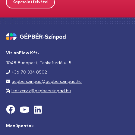
Kapcsolatfelvétel
VisionFlow Kft.
1048 Budapest, Tenkefürdő u. 5.
+36 70 334 8502
gepberszinpad@gepberszinpad.hu
ledszerviz@gepberszinpad.hu
Menüpontok