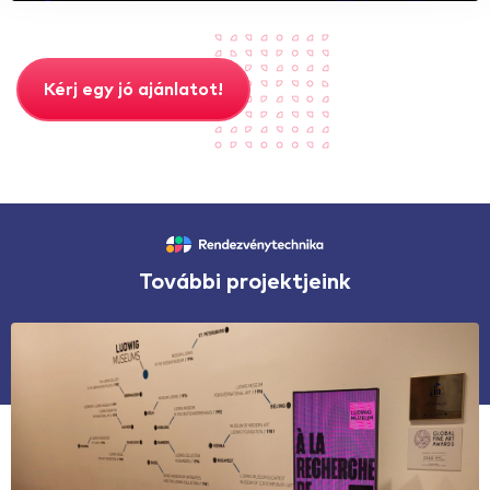
Kérj egy jó ajánlatot!
További projektjeink