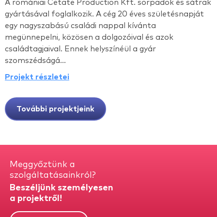
A romániai Cetate Production Kft. sörpadok és sátrak
gyártásával foglalkozik. A cég 20 éves születésnapját
egy nagyszabású családi nappal kívánta
megünnepelni, közösen a dolgozóival és azok
családtagjaival. Ennek helyszínéül a gyár
szomszédságá...
Projekt részletei
További projektjeink
Meggyőztünk a
szolgáltatásainkról?
Beszéljünk személyesen
a projektről!