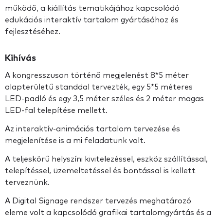
működő, a kiállítás tematikájához kapcsolódó
edukációs interaktív tartalom gyártásához és
fejlesztéséhez.
Kihívás
A kongresszuson történő megjelenést 8*5 méter
alapterületű standdal tervezték, egy 5*5 méteres
LED-padló és egy 3,5 méter széles és 2 méter magas
LED-fal telepítése mellett.
Az interaktív-animációs tartalom tervezése és
megjelenítése is a mi feladatunk volt.
A teljeskörű helyszíni kivitelezéssel, eszköz szállítással,
telepítéssel, üzemeltetéssel és bontással is kellett
terveznünk.
A Digital Signage rendszer tervezés meghatározó
eleme volt a kapcsolódó grafikai tartalomgyártás és a