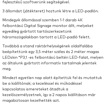
fejlesztésű szoftverünk segítségével.
3 állomást (játékteret) hoztunk létre a LED-padlón.
Mindegyik állomással szemben 1-1 darab 4K
felbontású Digital Signage monitor állt, melyeket
egyedileg gyártott tartószerkezetünk
háromszögalakban tartott a LED-padló felett.
Továbbá a stand raktárhelyiségének oldalfalába
beépítettünk egy 3,5 méter széles és 2 méter magas
LEDskin *P3,1 -es felbontású beltéri LED-falat, melyen
az általunk gyártott informatív tartalmak jelentek
meg.
Mindezt egyetlen nap alatt építettük fel és mutattuk
be a kiállítónak; a kezeléssel és működéssel
kapcsolatos ismereteket átadtuk a
kezelőszemélyzetnek, így a 2 napos kiállításon már
magabiztosan kezelhették azt.