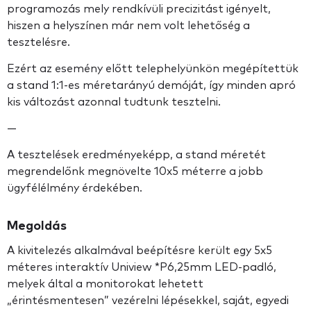
programozás mely rendkívüli precizitást igényelt,
hiszen a helyszínen már nem volt lehetőség a
tesztelésre.
Ezért az esemény előtt telephelyünkön megépítettük
a stand 1:1-es méretarányú demóját, így minden apró
kis változást azonnal tudtunk tesztelni.
—
A tesztelések eredményeképp, a stand méretét
megrendelőnk megnövelte 10x5 méterre a jobb
ügyfélélmény érdekében.
Megoldás
A kivitelezés alkalmával beépítésre került egy 5x5
méteres interaktív Uniview *P6,25mm LED-padló,
melyek által a monitorokat lehetett
„érintésmentesen” vezérelni lépésekkel, saját, egyedi