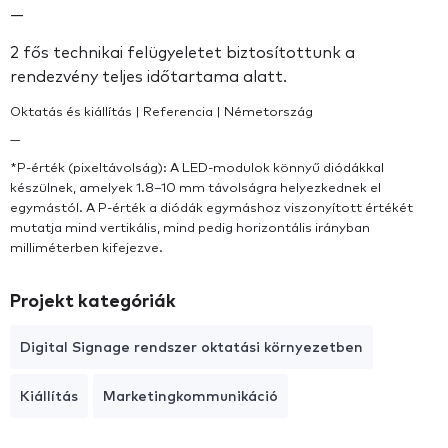
—
2 fős technikai felügyeletet biztosítottunk a
rendezvény teljes időtartama alatt.
Oktatás és kiállítás | Referencia | Németország
—
*P-érték (pixeltávolság): A LED-modulok könnyű diódákkal
készülnek, amelyek 1.8–10 mm távolságra helyezkednek el
egymástól. A P-érték a diódák egymáshoz viszonyított értékét
mutatja mind vertikális, mind pedig horizontális irányban
milliméterben kifejezve.
Projekt kategóriák
Digital Signage rendszer oktatási környezetben
Kiállítás
Marketingkommunikáció