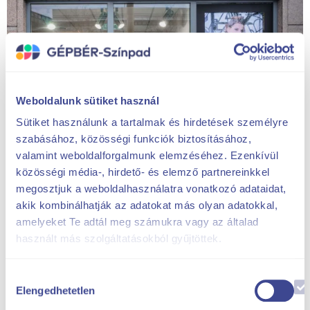
Weboldalunk sütiket használ
Sütiket használunk a tartalmak és hirdetések személyre
szabásához, közösségi funkciók biztosításához,
valamint weboldalforgalmunk elemzéséhez. Ezenkívül
közösségi média-, hirdető- és elemző partnereinkkel
megosztjuk a weboldalhasználatra vonatkozó adataidat,
akik kombinálhatják az adatokat más olyan adatokkal,
amelyeket Te adtál meg számukra vagy az általad
használt más szolgáltatásokból gyűjtöttek.
Solicită o ofertă
bună!
Hozzájárulás
Elengedhetetlen
kiválasztása