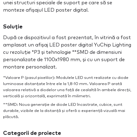
unei structuri speciale de suport pe care să se
monteze afișajul LED poster digital.
Soluție
După ce dispozitivul a fost prezentat, în vitrină a fost
amplasat un afișaj LED poster digital YuChip Lighting
cu rezoluție *P3 și tehnologie **SMD de dimensiuni
personalizate de 1100x1980 mm, și cu un suport de
montare personalizat.
*Valoare P (pasul pixelilor): Modulele LED sunt realizate cu diode
luminoase distanțate între ele la 1,8-10 mm. Valoarea P arată
valoarea relativă a diodelor una față de cealaltă în ambele direcții,
verticală și orizontală, exprimată în milimetri.
**SMD: Noua generație de diode LED încastrate, cubice, sunt
durabile, vizibile de la distanță și oferă o experiență vizuală mai
plăcută.
Categorii de proiecte