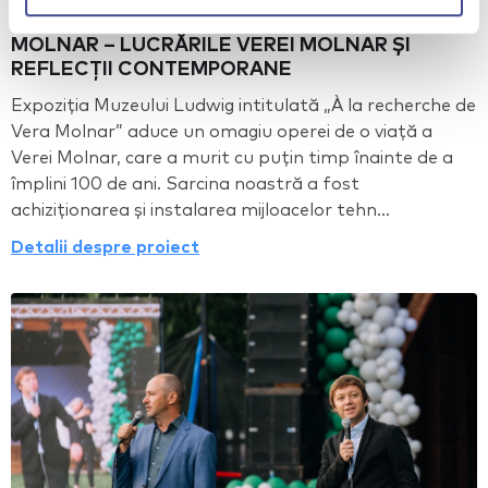
Tehnică vizuală | À LA RECHERCHE DE VERA
MOLNAR – LUCRĂRILE VEREI MOLNAR ȘI
REFLECȚII CONTEMPORANE
Expoziția Muzeului Ludwig intitulată „À la recherche de
Vera Molnar” aduce un omagiu operei de o viață a
Verei Molnar, care a murit cu puțin timp înainte de a
împlini 100 de ani. Sarcina noastră a fost
achiziționarea și instalarea mijloacelor tehn...
Detalii despre proiect