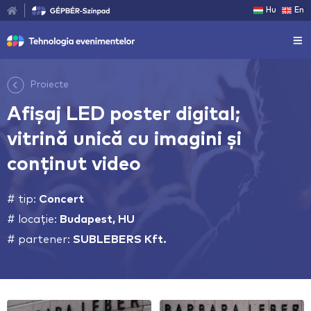
Hu
En
Proiecte
Afișaj LED poster digital;
vitrină unică cu imagini și
conținut video
# tip:
Concert
# locație:
Budapest, HU
# partener:
SUBLEBERS Kft.